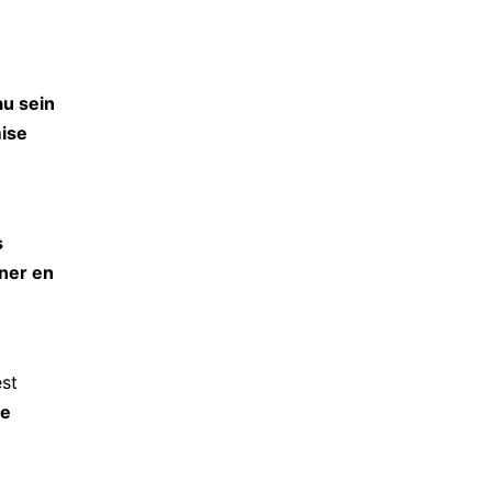
au sein
ise
s
ner en
est
pe