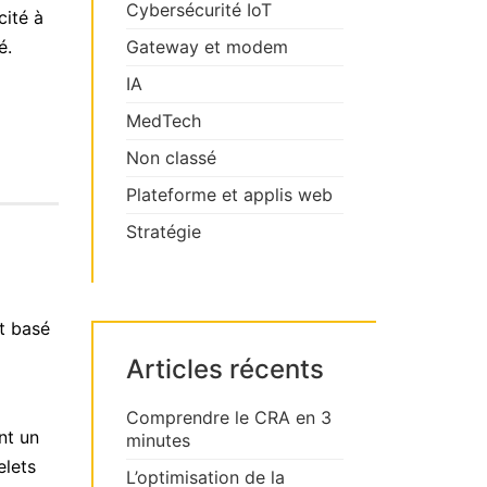
Cybersécurité IoT
cité à
é.
Gateway et modem
IA
MedTech
Non classé
Plateforme et applis web
Stratégie
t basé
Articles récents
Comprendre le CRA en 3
nt un
minutes
elets
L’optimisation de la