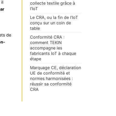
il
collecte textile grâce à
l’IoT
par
Le CRA, ou la fin de l’IoT
conçu sur un coin de
table
ets de
Conformité CRA :
on-
comment TEKIN
accompagne les
fabricants IoT à chaque
étape
Marquage CE, déclaration
UE de conformité et
normes harmonisées :
réussir sa conformité
CRA