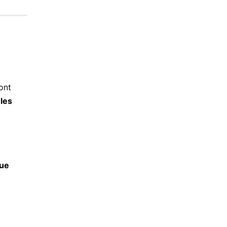
ont
 les
a
que