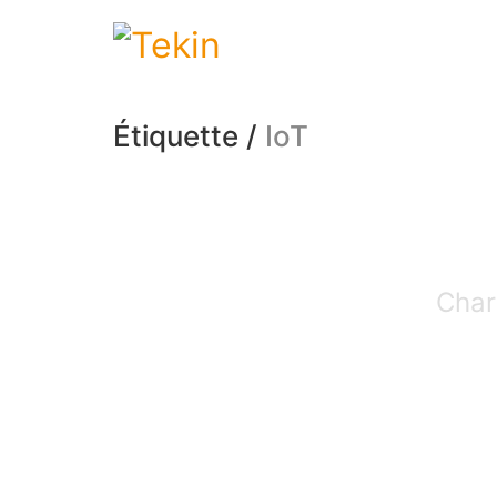
Étiquette /
IoT
Char